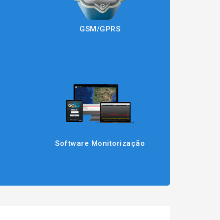
GSM/GPRS
Software Monitorização