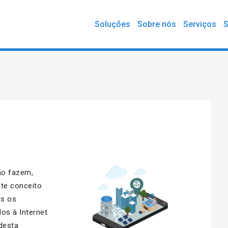
Soluções
Sobre nós
Serviços
S
ão fazem,
ste conceito
os os
os à Internet
desta