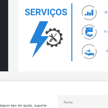
M
F
A
lgum tipo de ajuda, suporte