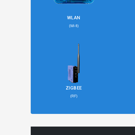
WLAN
(Wi-fi)
ZIGBEE
(RF)