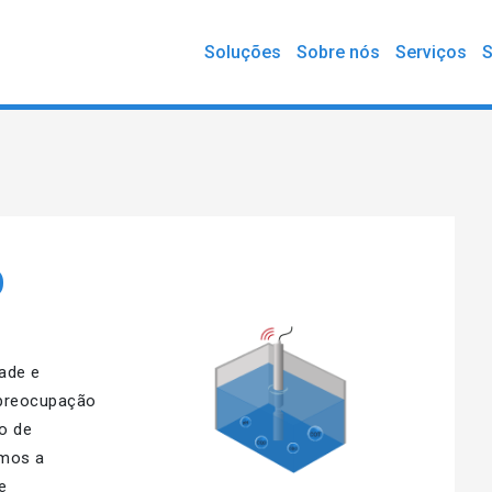
Soluções
Sobre nós
Serviços
S
O
ade e
 preocupação
o de
emos a
e