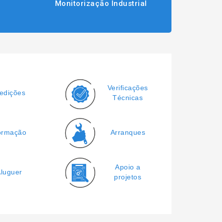
Monitorização Industrial
Verificações
edições
Técnicas
ormação
Arranques
Apoio a
luguer
projetos