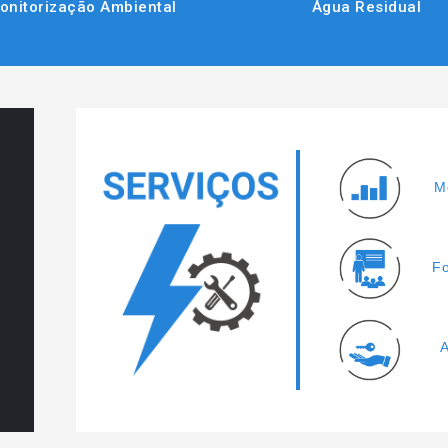
onitorização Ambiental
Água Residual
M
F
A