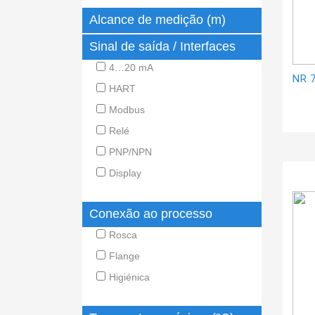
Alcance de medição (m)
Sinal de saída / Interfaces
4…20 mA
NR 
HART
Modbus
Relé
PNP/NPN
Display
Conexão ao processo
Rosca
Flange
Higiénica