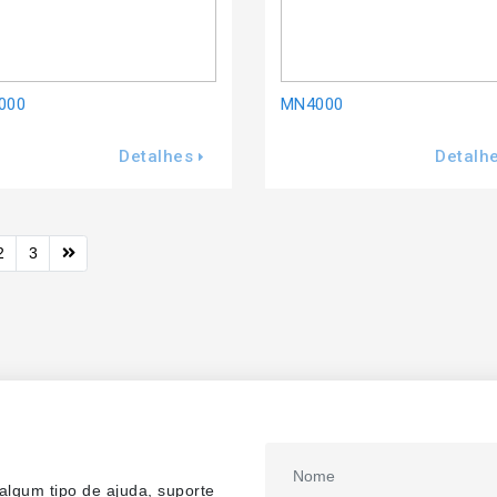
000
MN4000
Detalhes
Detalh
2
3
lgum tipo de ajuda, suporte