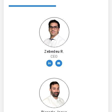
Zebedeu R.
CEO